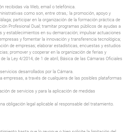
n recibidas vía Web, email o telefónica.
nistrativas como son, entre otras,: la promoción, apoyo y
Málaga; participar en la organización de la formación práctica de
ión Profesional Dual; tramitar programas públicos de ayudas a
s y establecimientos en su demarcación; impulsar actuaciones
s empresas y fomentar la innovación y transferencia tecnológica;
ación de empresas; elaborar estadísticas, encuestas y estudios
ias; promover y cooperar en la organización de ferias y
5 de la Ley 4/2014, de 1 de abril, Básica de las Cámaras Oficiales
 servicios desarrollados por la Cámara.
 a empresas, a través de cualquiera de las posibles plataformas
ación de servicios y para la aplicación de medidas
a obligación legal aplicable al responsable del tratamiento.
ento hasta que lo revoque o bien solicite la limitación del