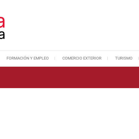
FORMACIÓN Y EMPLEO
COMERCIO EXTERIOR
TURISMO
Cámara de Comercio de Málaga
Cámara de Comercio