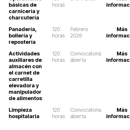
básicas de
horas
informac
carnicería y
charcutería
Panadería,
120
Febrero
Más
bollería y
horas
2026
informac
repostería
Actividades
120
Convocatoria
Más
auxiliares de
horas
abierta
informac
almacén con
el carnet de
carretilla
elevadora y
manipulador
de alimentos
Limpieza
120
Convocatoria
Más
hospitalaria
horas
abierta
informac