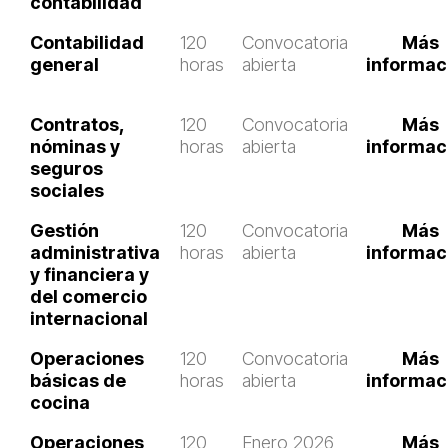
contabilidad
Contabilidad
120
Convocatoria
Más
general
horas
abierta
informac
Contratos,
120
Convocatoria
Más
nóminas y
horas
abierta
informac
seguros
sociales
Gestión
120
Convocatoria
Más
administrativa
horas
abierta
informac
y financiera y
del comercio
internacional
Operaciones
120
Convocatoria
Más
básicas de
horas
abierta
informac
cocina
Operaciones
120
Enero 2026
Más