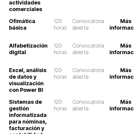
actividades
comerciales
Ofimática
120
Convocatoria
Más
básica
horas
abierta
informac
Alfabetización
120
Convocatoria
Más
digital
horas
abierta
informac
Excel, análisis
120
Convocatoria
Más
de datos y
horas
abierta
informac
visualización
con Power BI
Sistemas de
120
Convocatoria
Más
gestión
horas
abierta
informac
informatizada
para nóminas,
facturación y