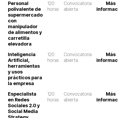
Personal
120
Convocatoria
Más
polivalente de
horas
abierta
informac
supermercado
con
manipulador
de alimentos y
carretilla
elevadora
Inteligencia
120
Convocatoria
Más
Artificial,
horas
abierta
informac
herramientas
y usos
prácticos para
la empresa
Especialista
120
Convocatoria
Más
en Redes
horas
abierta
informac
Sociales 2.0 y
Social Media
Strategy