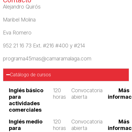
Alejandro Quirós
Maribel Molina
Eva Romero
952 21 16 73 Ext. #216 #400 y #214
programa45mas@camaramalaga.com
Catálogo de cursos
Inglés básico
120
Convocatoria
Más
para
horas
abierta
informac
actividades
comerciales
Inglés medio
120
Convocatoria
Más
para
horas
abierta
informac