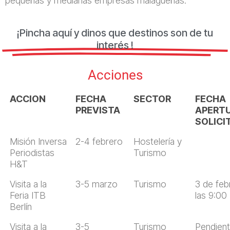
pequeñas y medianas empresas malagueñas:
¡Pincha aquí y dinos que destinos son de tu
interés !
Acciones
ACCION
FECHA
SECTOR
FECHA
PREVISTA
APERT
SOLICI
Misión Inversa
2-4 febrero
Hostelería y
Periodistas
Turismo
H&T
Visita a la
3-5 marzo
Turismo
3 de feb
Feria ITB
las 9:00
Berlín
Visita a la
3-5
Turismo
Pendien