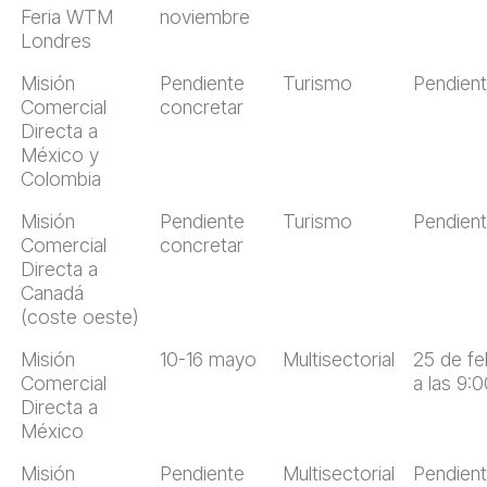
Feria WTM
noviembre
Londres
Misión
Pendiente
Turismo
Pendien
Comercial
concretar
Directa a
México y
Colombia
Misión
Pendiente
Turismo
Pendien
Comercial
concretar
Directa a
Canadá
(coste oeste)
Misión
10-16 mayo
Multisectorial
25 de fe
Comercial
a las 9:
Directa a
México
Misión
Pendiente
Multisectorial
Pendien