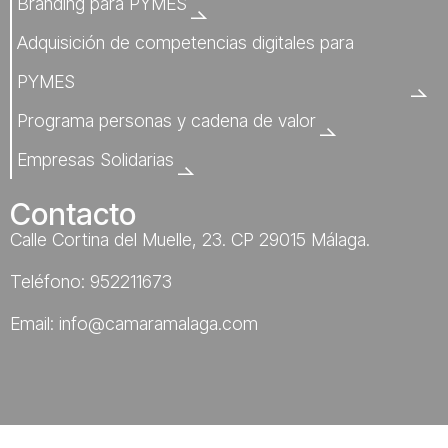
Branding para PYMES
n
Adquisición de competencias digitales para
t
PYMES
o
Programa personas y cadena de valor
s
Empresas Solidarias
Contacto
Calle Cortina del Muelle, 23. CP 29015 Málaga.
Teléfono: 952211673
Email: info@camaramalaga.com