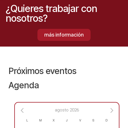
¿Quieres trabajar con
nosotros?
más información
Próximos eventos
Agenda
agosto 2026
C
L
M
X
J
V
S
D