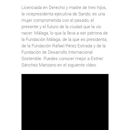
Licenciada en Derecho y madre de tres hijos,
la vicepresidenta ejecutiva de Sando, es una
mujer comprometida con el pasado, el
presente y el futuro de la ciudad que la vio
nacer: Málaga, lo que la lleva a ser patrona de
la Fundación Málaga, de la que es presidenta,
de la Fundación Rafael Pérez Estrada y de la
Fundación de Desarrollo Internacional
Sostenible. Puedes conocer mejor a Esther
Sánchez Manzano en el siguiente vídeo.