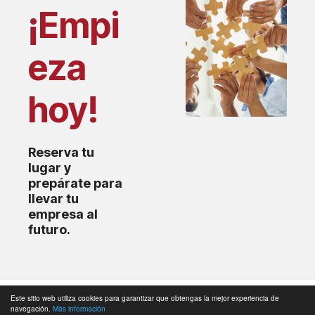
¡Empi
eza
hoy!
Reserva tu
lugar y
prepárate para
llevar tu
empresa al
futuro.
Este sitio web utiliza cookies para garantizar que obtengas la mejor experiencia de
© 2026
Cámara de Comercio de Málaga
|
navegación.
Más información