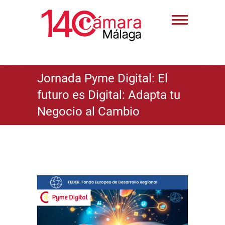
Jornada Pyme Digital: El
futuro es Digital: Adapta tu
Negocio al Cambio