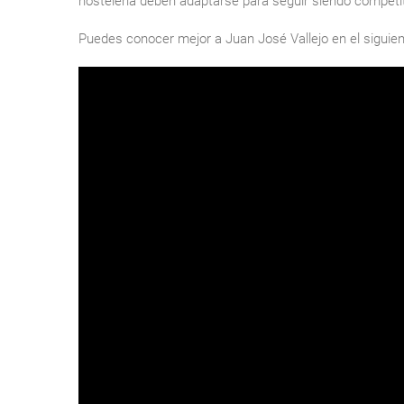
hostelería deben adaptarse para seguir siendo competit
Puedes conocer mejor a Juan José Vallejo en el siguien