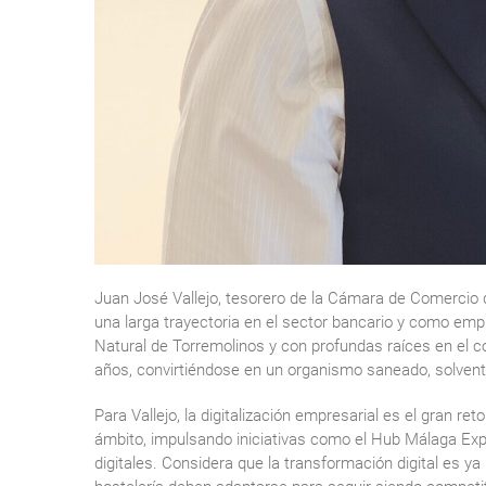
Juan José Vallejo, tesorero de la Cámara de Comercio de
una larga trayectoria en el sector bancario y como empres
Natural de Torremolinos y con profundas raíces en el co
años, convirtiéndose en un organismo saneado, solvent
Para Vallejo, la digitalización empresarial es el gran re
ámbito, impulsando iniciativas como el Hub Málaga Expor
digitales. Considera que la transformación digital es ya