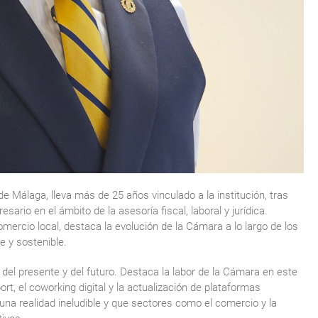
 Málaga, lleva más de 25 años vinculado a la institución, tras
ario en el ámbito de la asesoría fiscal, laboral y jurídica.
mercio local, destaca la evolución de la Cámara a lo largo de los
e y sostenible.
to del presente y del futuro. Destaca la labor de la Cámara en este
t, el coworking digital y la actualización de plataformas
 una realidad ineludible y que sectores como el comercio y la