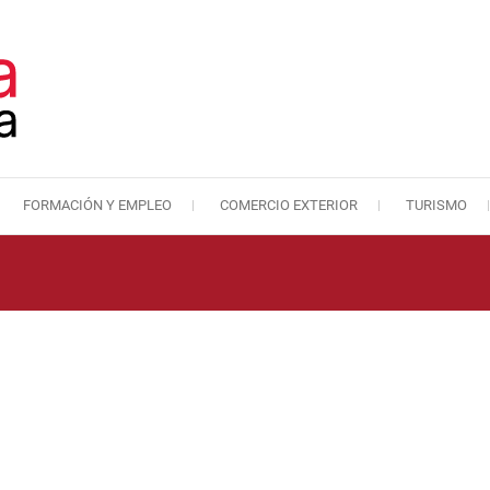
FORMACIÓN Y EMPLEO
COMERCIO EXTERIOR
TURISMO
Cámara de Comercio de Málaga
Cámara de Comercio