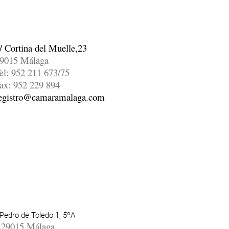
/ Cortina del Muelle,23
9015 Málaga
el: 952 211 673/75
ax: 952 229 894
egistro@camaramalaga.com
Pedro de Toledo 1, 5ºA
29015 Málaga