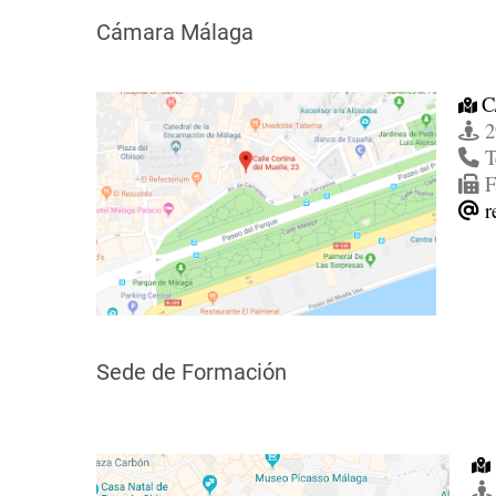
Cámara Málaga
C
2
T
F
r
Sede de Formación