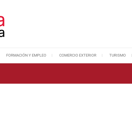
FORMACIÓN Y EMPLEO
COMERCIO EXTERIOR
TURISMO
Cámara de Comercio de Málaga
Cámara de Comercio