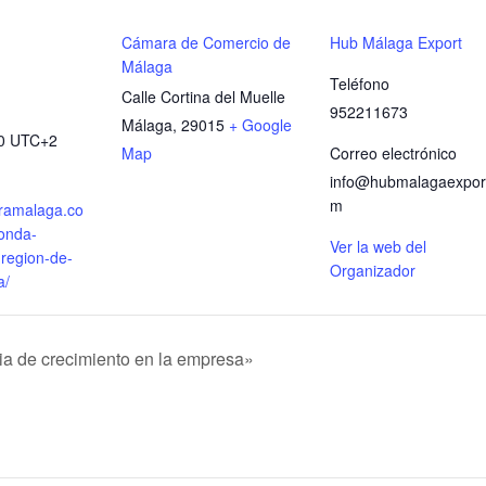
Cámara de Comercio de
Hub Málaga Export
Málaga
Teléfono
Calle Cortina del Muelle
952211673
Málaga
,
29015
+ Google
30
UTC+2
Map
Correo electrónico
info@hubmalagaexpor
m
aramalaga.co
onda-
Ver la web del
-region-de-
Organizador
a/
a de crecimiento en la empresa»