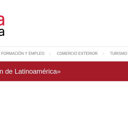
FORMACIÓN Y EMPLEO
COMERCIO EXTERIOR
TURISMO
Cámara de Comercio de Málaga
Cámara de Comercio
n de Latinoamérica»