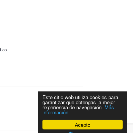
t.co
Este sitio web utiliza cookies para
Demo Day Fase II
garantizar que obtengas la mejor
experiencia de navegación.
Más
información
Acepto