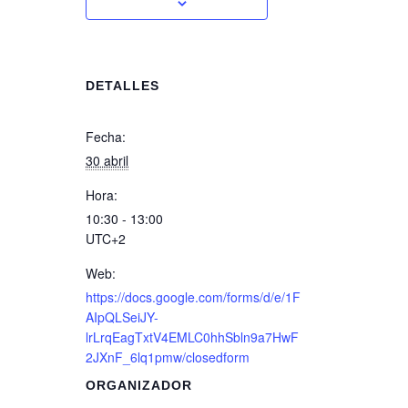
DETALLES
Fecha:
30 abril
Hora:
10:30 - 13:00
UTC+2
Web:
https://docs.google.com/forms/d/e/1F
AIpQLSeiJY-
lrLrqEagTxtV4EMLC0hhSbln9a7HwF
2JXnF_6lq1pmw/closedform
ORGANIZADOR