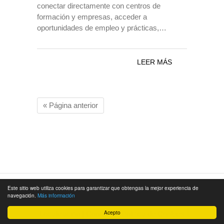
conectar directamente con centros de
formación y empresas, acceder a
oportunidades de empleo y prácticas,…
LEER MÁS
« Página anterior
Este sitio web utiliza cookies para garantizar que obtengas la mejor experiencia de
© 2026
Cámara de Comercio de Málaga
|
navegación.
Más información
Aviso Legal
|
Política de Privacidad
|
Acepto
Localización
|
Contacto
|
Política de Cookies