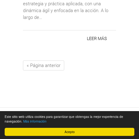
estrategia y práctica aplicada, con una
dinámica ágil y enfocada en la acción. A lo
largo de…
LEER MÁS
« Página anterior
Este sitio web utiliza cookies para garantizar que obtengas la mejor experiencia de
© 2026
Cámara de Comercio de Málaga
|
navegación.
Más información
Aviso Legal
|
Política de Privacidad
|
Acepto
Localización
|
Contacto
|
Política de Cookies