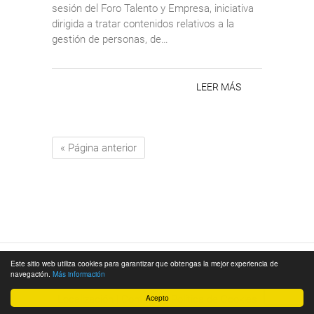
sesión del Foro Talento y Empresa, iniciativa
dirigida a tratar contenidos relativos a la
gestión de personas, de…
LEER MÁS
« Página anterior
Este sitio web utiliza cookies para garantizar que obtengas la mejor experiencia de
© 2026
Cámara de Comercio de Málaga
|
navegación.
Más información
Aviso Legal
|
Política de Privacidad
|
Acepto
Localización
|
Contacto
|
Política de Cookies