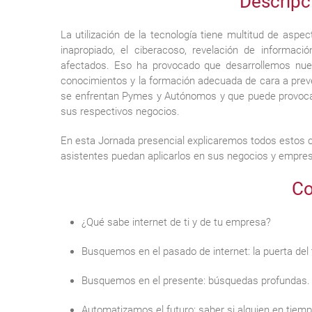
Descripci
La utilización de la tecnología tiene multitud de aspe
inapropiado, el ciberacoso, revelación de informa
afectados. Eso ha provocado que desarrollemos nues
conocimientos y la formación adecuada de cara a prev
se enfrentan Pymes y Autónomos y que puede provoca
sus respectivos negocios.
En esta Jornada presencial explicaremos todos estos c
asistentes puedan aplicarlos en sus negocios y empresa
Co
¿Qué sabe internet de ti y de tu empresa?
Busquemos en el pasado de internet: la puerta del
Busquemos en el presente: búsquedas profundas.
Automatizamos el futuro: saber si alguien en tiemp