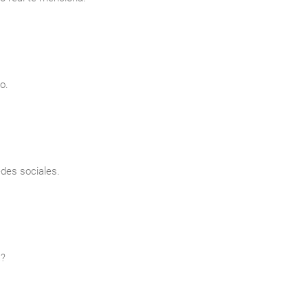
o.
edes sociales.
a?