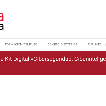
FORMACIÓN Y EMPLEO
COMERCIO EXTERIOR
TURISMO
Cámara de Comercio de Málaga
Cámara de Comercio
 Kit Digital «Ciberseguridad, Ciberintelig