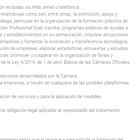
n recibidas vía Web, email o telefónica.
nistrativas como son, entre otras,: la promoción, apoyo y
Málaga; participar en la organización de la formación práctica de
ión Profesional Dual; tramitar programas públicos de ayudas a
s y establecimientos en su demarcación; impulsar actuaciones
s empresas y fomentar la innovación y transferencia tecnológica;
ación de empresas; elaborar estadísticas, encuestas y estudios
ias; promover y cooperar en la organización de ferias y
5 de la Ley 4/2014, de 1 de abril, Básica de las Cámaras Oficiales
 servicios desarrollados por la Cámara.
 a empresas, a través de cualquiera de las posibles plataformas
ación de servicios y para la aplicación de medidas
a obligación legal aplicable al responsable del tratamiento.
ento hasta que lo revoque o bien solicite la limitación del