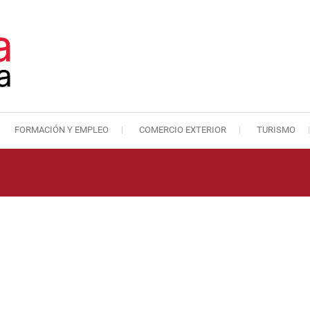
FORMACIÓN Y EMPLEO
COMERCIO EXTERIOR
TURISMO
Cámara de Comercio de Málaga
Cámara de Comercio