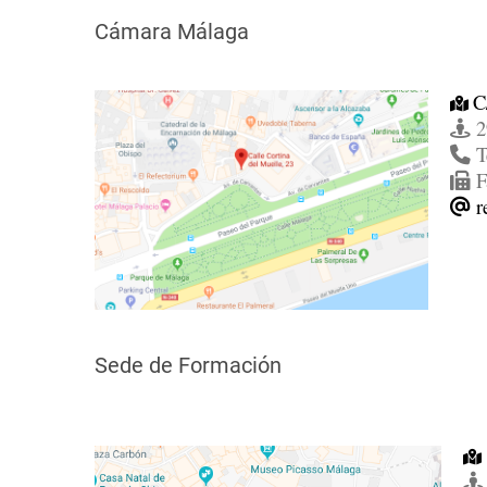
Cámara Málaga
C
2
T
F
r
Sede de Formación