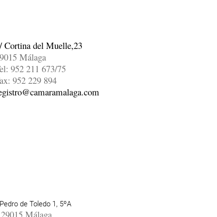
/ Cortina del Muelle,23
9015 Málaga
el: 952 211 673/75
ax: 952 229 894
egistro@camaramalaga.com
Pedro de Toledo 1, 5ºA
29015 Málaga