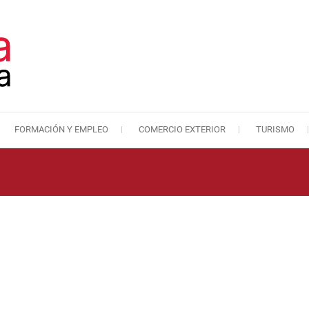
FORMACIÓN Y EMPLEO
COMERCIO EXTERIOR
TURISMO
Cámara de Comercio de Málaga
Cámara de Comercio