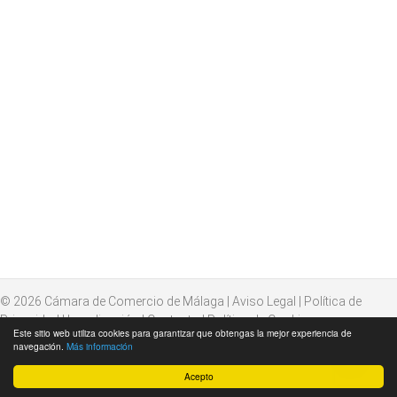
© 2026
Cámara de Comercio de Málaga
|
Aviso Legal
|
Política de
Privacidad
|
Localización
|
Contacto
|
Política de Cookies
Este sitio web utiliza cookies para garantizar que obtengas la mejor experiencia de
navegación.
Más información
Acepto