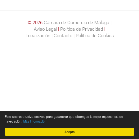
© 2026
Cámara de Comercio de Málaga
|
Aviso Legal
|
Política de Privacidad
|
Localización
|
Contacto
|
Política de Cookies
Este sitio web utiliza cookies para garantizar que obtengas la mejor experiencia de
navegación.
Más información
Acepto