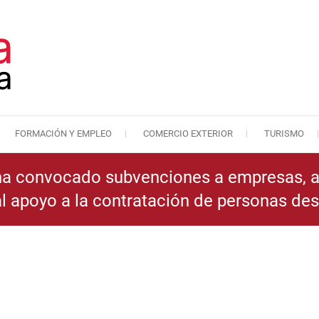
FORMACIÓN Y EMPLEO
COMERCIO EXTERIOR
TURISMO
Cámara de Comercio de Málaga
Cámara de Comercio
 ha convocado subvenciones a empresas, a
al apoyo a la contratación de personas d