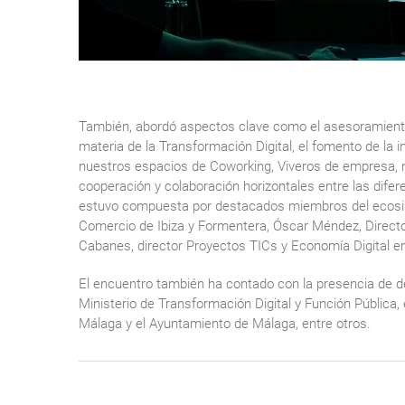
También, abordó aspectos clave como el asesoramient
materia de la Transformación Digital, el fomento de la i
nuestros espacios de Coworking, Viveros de empresa, 
cooperación y colaboración horizontales entre las di
estuvo compuesta por destacados miembros del ecosi
Comercio de Ibiza y Formentera, Óscar Méndez, Directo
Cabanes, director Proyectos TICs y Economía Digital en
El encuentro también ha contado con la presencia de 
Ministerio de Transformación Digital y Función Pública
Málaga y el Ayuntamiento de Málaga, entre otros.