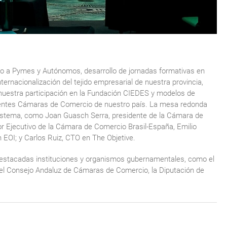
o a Pymes y Autónomos, desarrollo de jornadas formativas en
nternacionalización del tejido empresarial de nuestra provincia,
nuestra participación en la Fundación CIEDES y modelos de
ferentes Cámaras de Comercio de nuestro país. La mesa redonda
stema, como Joan Guasch Serra, presidente de la Cámara de
r Ejecutivo de la Cámara de Comercio Brasil-España, Emilio
 EOI; y Carlos Ruiz, CTO en The Objetive.
destacadas instituciones y organismos gubernamentales, como el
, el Consejo Andaluz de Cámaras de Comercio, la Diputación de