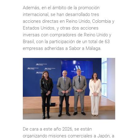
Además, en el ámbito de la promoción
internacional, se han desarrollado tres
acciones directas en Reino Unido, Colombia y
Estados Unidos, y otras dos acciones
inversas con compradores de Reino Unido y
Brasil, con la participación de un total de 63
empresas adheridas a Sabor a Málaga.
De cara a este año 2026, se están
organizando misiones comerciales a Japón, a