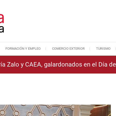
FORMACIÓN Y EMPLEO
COMERCIO EXTERIOR
TURISMO
Cámara de Comercio de Málaga
Cámara de Comercio
a Zalo y CAEA, galardonados en el Día d