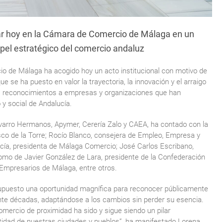
ar hoy en la Cámara de Comercio de Málaga en un
papel estratégico del comercio andaluz
 de Málaga ha acogido hoy un acto institucional con motivo de
e se ha puesto en valor la trayectoria, la innovación y el arraigo
tos reconocimientos a empresas y organizaciones que han
 y social de Andalucía.
avarro Hermanos, Apymer, Cerería Zalo y CAEA, ha contado con la
isco de la Torre; Rocío Blanco, consejera de Empleo, Empresa y
cía, presidenta de Málaga Comercio; José Carlos Escribano,
mo de Javier González de Lara, presidente de la Confederación
Empresarios de Málaga, entre otros.
supuesto una oportunidad magnífica para reconocer públicamente
nte décadas, adaptándose a los cambios sin perder su esencia.
ercio de proximidad ha sido y sigue siendo un pilar
ntidad de nuestras ciudades y pueblos”, ha manifestado Lorena