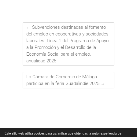
←
Subvenciones destinadas al fomento
del empleo en cooperativas y sociedades
laborales. Línea 1 del Programa de Apoyo
a la Promoción y el Desarrollo de la
Economía Social para el empleo,
anualidad 2025
La Cámara de Comercio de Málaga
participa en la feria Guadalindie 2025
→
Este sitio web utiliza cookies para garantizar que obtengas la mejor experiencia de
© 2026
Cámara de Comercio de Málaga
|