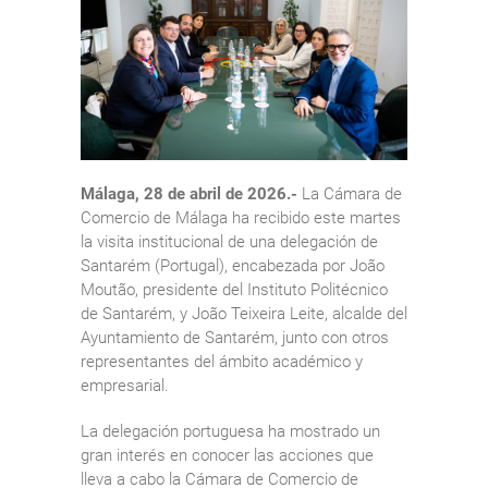
Málaga, 28 de abril de 2026.-
La Cámara de
Comercio de Málaga ha recibido este martes
la visita institucional de una delegación de
Santarém (Portugal), encabezada por João
Moutão, presidente del Instituto Politécnico
de Santarém, y João Teixeira Leite, alcalde del
Ayuntamiento de Santarém, junto con otros
representantes del ámbito académico y
empresarial.
La delegación portuguesa ha mostrado un
gran interés en conocer las acciones que
lleva a cabo la Cámara de Comercio de