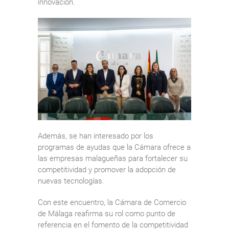
innovación.
Además, se han interesado por los
programas de ayudas que la Cámara ofrece a
las empresas malagueñas para fortalecer su
competitividad y promover la adopción de
nuevas tecnologías.
Con este encuentro, la Cámara de Comercio
de Málaga reafirma su rol como punto de
referencia en el fomento de la competitividad