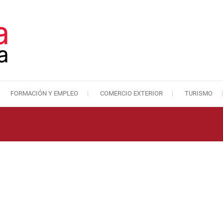
FORMACIÓN Y EMPLEO
COMERCIO EXTERIOR
TURISMO
Cámara de Comercio de Málaga
Cámara de Comercio