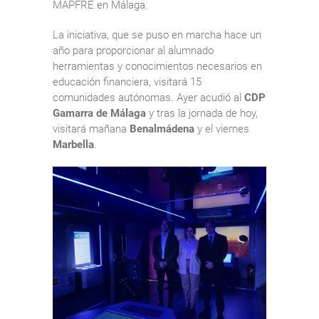
MAPFRE en Málaga.
La iniciativa, que se puso en marcha hace un
año para proporcionar al alumnado
herramientas y conocimientos necesarios en
educación financiera, visitará 15
comunidades autónomas. Ayer acudió al
CDP
Gamarra de Málaga
y tras la jornada de hoy,
visitará mañana
Benalmádena
y el viernes
Marbella
.